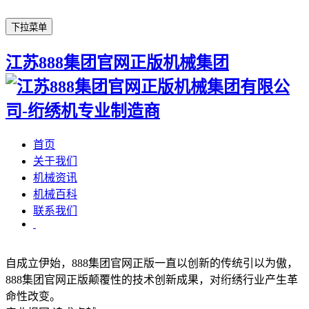
下拉菜单
江苏888集团官网正版机械集团
首页
关于我们
机械资讯
机械百科
联系我们
自成立伊始，888集团官网正版一直以创新的传统引以为傲，
888集团官网正版颠覆性的技术创新成果，对绗绣行业产生革
命性改变。